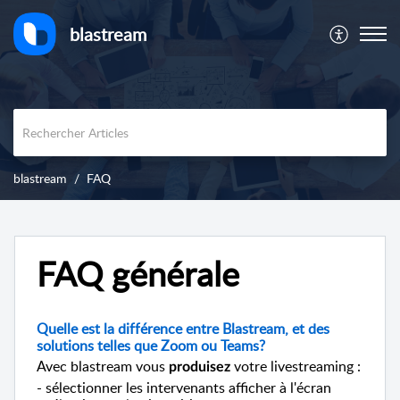
blastream
blastream
FAQ
FAQ générale
Quelle est la différence entre Blastream, et des
solutions telles que Zoom ou Teams?
Avec blastream vous
votre livestreaming :
produisez
- sélectionner les intervenants afficher à l'écran